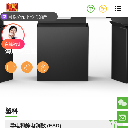

可以介绍下你们的产品么？
薄膜与注塑
下载
联系
下载
数据
专家
安全
表
数据
塑料
表
导电和静电消散 (ESD)