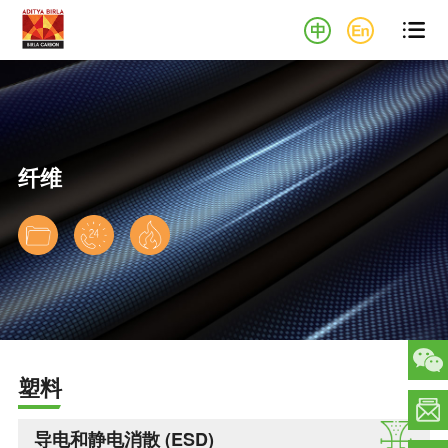

纤维
下载
联系
下载
数据
专家
安全
表
数据
塑料
表
导电和静电消散 (ESD)