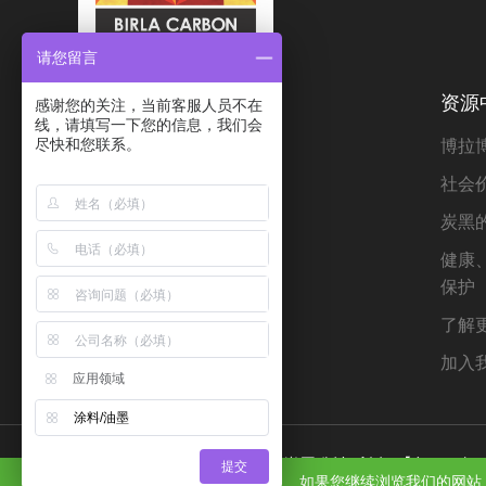
请您留言
资源
感谢您的关注，当前客服人员不在
线，请填写一下您的信息，我们会
博拉
尽快和您联系。
社会
炭黑
健康
保护
了解
加入
应用领域
涂料/油墨
COPYRIGHT © 2026
博拉炭黑
版权所有
【鲁ICP备2
提交
如果您继续浏览我们的网站，