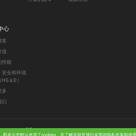
中心
博客
价值
的性能
、安全和环境
（HS＆E）
更多
我们
022012433号】
即表示您默认使用了cookies，并了解并同意博拉炭黑的隐私政策和使