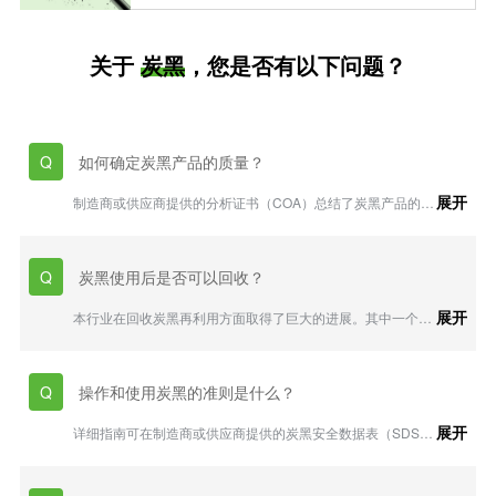
关于
炭黑
，您是否有以下问题？
如何确定炭黑产品的质量？
Q
展开
制造商或供应商提供的分析证书（COA）总结了炭黑产品的关
键属性，包括吸碘值或氮吸附比表面积、结构（OAN）、纯净
度（筛余物）。分析证书（COA）可作为评估产品是否符合质
量要求的第一步。请联系博拉炭黑代表获得更多信息。
炭黑使用后是否可以回收？
Q
展开
本行业在回收炭黑再利用方面取得了巨大的进展。其中一个进
展是，从废旧轮胎中回收炭黑，并将其重新用于轮胎或其他用
途。经过多年的广泛研究和开发，博拉炭黑推出了Continua™
可持续炭材料（SCM），将循环发展变为现实。请访问
操作和使用炭黑的准则是什么？
Q
https://www.birlacarbon.com.cn/products/continua.jsp
或联
系博拉炭黑代表了解更多详情。
展开
详细指南可在制造商或供应商提供的炭黑安全数据表（SDS）
或国际炭黑协会（ICBA）提供的炭黑用户指南中找到。其中
包括：1）避免形成粉尘；勿吸入粉尘；适当地进行局部排
气，尽量减少粉尘的形成；勿使用压缩空气；2）采取预防措