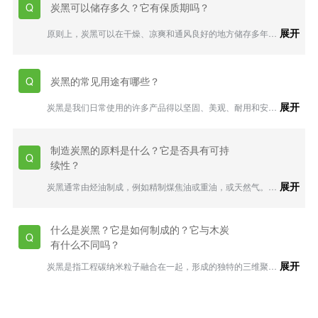
炭黑可以储存多久？它有保质期吗？
Q
施，防止静电放电；3）保证安全工作实践，包括消除靠近炭
黑粉尘的潜在火源；做好内务管理，尽量减少粉尘的累积；恰
展开
原则上，炭黑可以在干燥、凉爽和通风良好的地方储存多年。
当地设计排气通风系统，并进行维护，控制空气中的粉尘水平
根据美国材料与试验协会ASTMD 8043炭黑标准指南—保质
等；4）按照良好的工业卫生和安全规范进行处理。5）使用工
期， “当存储炭黑的方式可以使其免受液态水或高湿度环境
艺围栏和/或排气通风系统，控制空气中的粉尘浓度；6) 佩戴
时，炭黑的保质期为无限期。随着时间的变化，据目前所知，
适当的个人防护设备，例如，呼吸器、面罩、安全眼镜或护目
炭黑的常见用途有哪些？
Q
炭黑只有两个性质会发生变化：水分和碘值。水分含量会在短
镜、防护手套和衣服等。
期内（几周或几个月）发生变化，这取决于环境湿度和炭黑的
展开
炭黑是我们日常使用的许多产品得以坚固、美观、耐用和安全
表面积。炭黑的表面氧含量会缓慢增加，因而经过较长一段时
的重要组成部分。其中，这些解决方案包括轮胎、汽车耐候条
间（几年），碘值会发生变化。”然而，“碘值在一段较长时间
和皮带、塑料部件、涂料、油墨和密封剂。举例来说，没有增
内的微小变化并不影响炭黑的实际表面积性质和橡胶性能。”
强炭黑的轮胎跑不了100英里。炭黑可以用作一种色素，为电
制造炭黑的原料是什么？它是否具有可持
Q
子外壳、汽车涂料和家用电器等各种应用提供所需的颜色强
续性？
度。还可以为橡胶和塑料制品提供更强的紫外线耐久性，以确
保其几十年的使用寿命。炭黑也可以用作导电添加剂，使绝缘
展开
炭黑通常由烃油制成，例如精制煤焦油或重油，或天然气。从
橡胶和塑料材料具有抗静电性、电耗散性或导电性，以保障安
回收的轮胎中提取的碳氢化合物以及木材等生物质，作为可持
全，提供保护，从而为采矿、电子包装以及电线和电缆等应用
续获得的原料来源，正在获得越来越多的关注。
提供可靠性。
什么是炭黑？它是如何制成的？它与木炭
Q
有什么不同吗？
展开
炭黑是指工程碳纳米粒子融合在一起，形成的独特的三维聚合
体。炭黑，形式纯粹，是一种极细的黑色粉末，它是在受控的
工艺条件下，在高温条件下对石油残渣或天然气进行部分燃烧
和热解而产生的。炭黑与木炭不同。炭黑具有复杂的颗粒结
构，在高温条件下在完全热解的碳氢化合物产生的气相中形