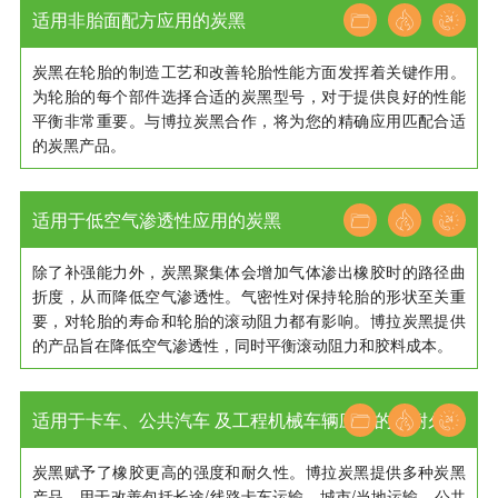
适用非胎面配方应用的炭黑
炭黑在轮胎的制造工艺和改善轮胎性能方面发挥着关键作用。
为轮胎的每个部件选择合适的炭黑型号，对于提供良好的性能
平衡非常重要。与博拉炭黑合作，将为您的精确应用匹配合适
的炭黑产品。
适用于低空气渗透性应用的炭黑
除了补强能力外，炭黑聚集体会增加气体渗出橡胶时的路径曲
折度，从而降低空气渗透性。气密性对保持轮胎的形状至关重
要，对轮胎的寿命和轮胎的滚动阻力都有影响。博拉炭黑提供
的产品旨在降低空气渗透性，同时平衡滚动阻力和胶料成本。
适用于卡车、公共汽车 及工程机械车辆应用的高耐久性
炭黑赋予了橡胶更高的强度和耐久性。博拉炭黑提供多种炭黑
产品
产品，用于改善包括长途/线路卡车运输、城市/当地运输、公共