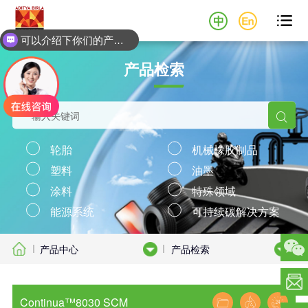

可以介绍下你们的产品么？
产品检索

轮胎
机械橡胶制品
塑料
油墨
涂料
特殊领域
能源系统
可持续碳解决方案
产品中心
产品检索
Continua™8030 SCM