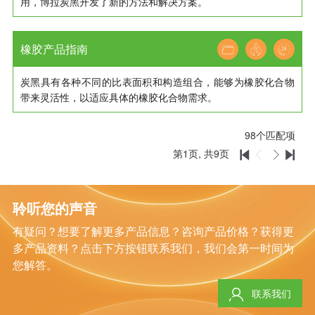
用，博拉炭黑开发了新的方法和解决方案。
橡胶产品指南
炭黑具有各种不同的比表面积和构造组合，能够为橡胶化合物
带来灵活性，以适应具体的橡胶化合物需求。
98
个匹配项
第
1
页, 共
9
页




聆听您的声音
有疑问？想要了解更多产品信息？咨询产品价格？获得更
多产品资料？点击下方按钮联系我们，我们会第一时间为
您解答。
联系我们