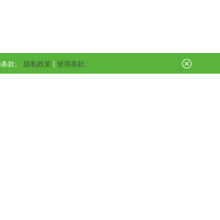
用条款。
隐私政策
|
使用条款

有显著优势
列炭黑的强度和
度。
压缩永久变形