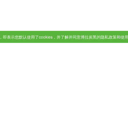
即表示您默认使用了cookies，并了解并同意博拉炭黑的隐私政策和使
品和轮胎的多个应用领域中具
0兼具备热裂炭黑的补强特征（低滞后性、低刚度），与 N700 系
耐久性。
对于减震系统，该产品可提供极低的动静刚度比，并提升胶料强
统，该产品能达到中粒和细粒热裂炭黑的低刚度水平，同时改善