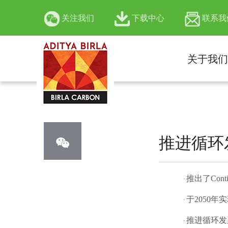
关注我们
下载中心
联系我
关于我们
官方微信公众号
推进循环

推出了
Cont
·
于
2050
年实
·
推进循环发
·