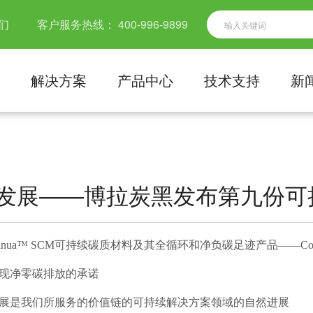
们
客户服务热线：
400-996-9899
解决方案
产品中心
技术支持
新
发展——博拉炭黑发布第九份可
inua
™ SCM
可持续碳质材料及其
全循环和净负碳足迹产品——Cont
现净零碳排放的承
诺
展是我们所服务的价值链的可持续解决方案领域的自然进
展